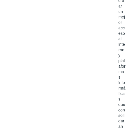
cre
ar
un
mej
or
acc
eso
al
inte
rnet
y
plat
afor
ma
s
info
rmá
tica
s,
que
con
soli
dar
án