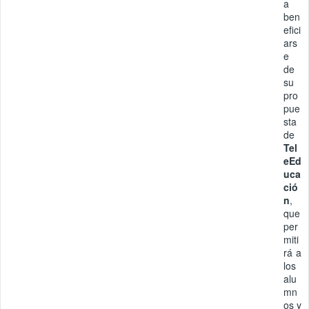
a
ben
efici
ars
e
de
su
pro
pue
sta
de
Tel
eEd
uca
ció
n
,
que
per
miti
rá a
los
alu
mn
os y