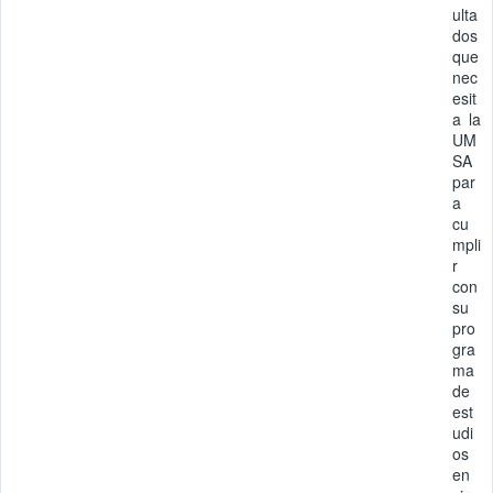
ulta
dos
que
nec
esit
a la
UM
SA
par
a
cu
mpli
r
con
su
pro
gra
ma
de
est
udi
os
en