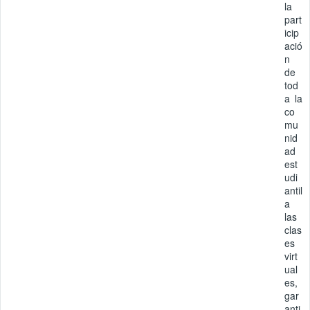
la
part
icip
ació
n
de
tod
a la
co
mu
nid
ad
est
udi
antil
a
las
clas
es
virt
ual
es,
gar
anti