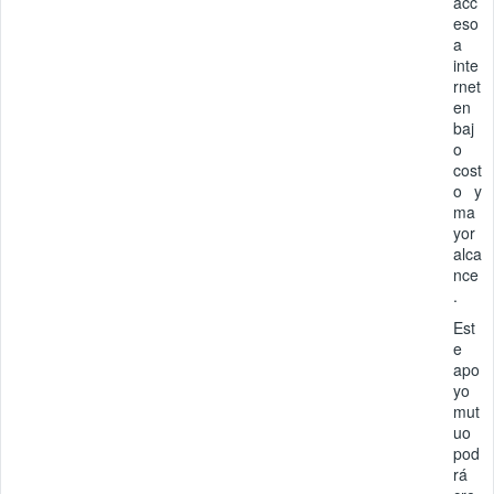
acc
eso
a
inte
rnet
en
baj
o
cost
o y
ma
yor
alca
nce
.
Est
e
apo
yo
mut
uo
pod
rá