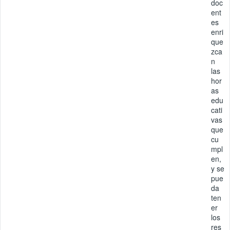
doc
ent
es
enri
que
zca
n
las
hor
as
edu
cati
vas
que
cu
mpl
en,
y se
pue
da
ten
er
los
res