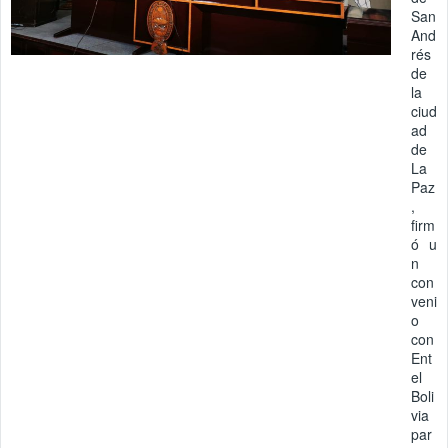
San
And
rés
de
la
ciud
ad
de
La
Paz
,
firm
ó u
n
con
veni
o
con
Ent
el
Boli
via
par