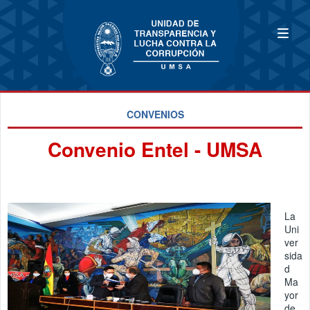
CONVENIOS
Convenio Entel - UMSA
La
Uni
ver
sida
d
Ma
yor
de