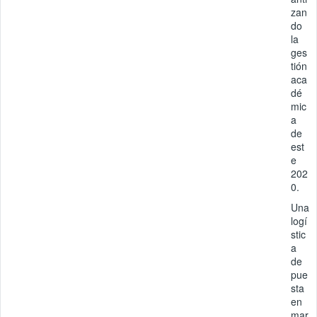
zan
do
la
ges
tión
aca
dé
mic
a
de
est
e
202
0.
Una
logí
stic
a
de
pue
sta
en
mar