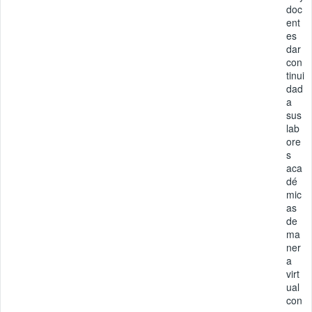
doc
ent
es
dar
con
tinui
dad
a
sus
lab
ore
s
aca
dé
mic
as
de
ma
ner
a
virt
ual
con