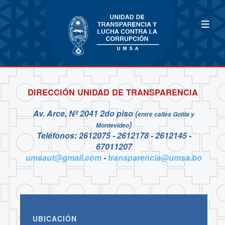
DIRECCIÓN UNIDAD DE TRANSPARENCIA
Av. Arce, Nº 2041 2do piso (
entre calles Goitia y
)
Montevideo
Teléfonos: 2612075 - 2612178 - 2612145 -
67011207
umsaut@gmail.com
-
transparencia@umsa.bo
UBICACIÓN